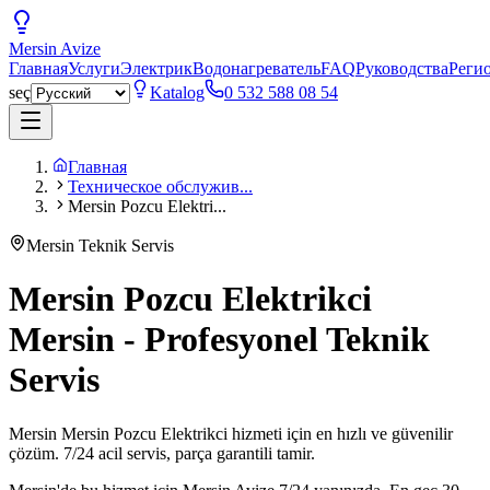
Mersin
Avize
Главная
Услуги
Электрик
Водонагреватель
FAQ
Руководства
Реги
seç
Katalog
0 532 588 08 54
Главная
Техническое обслужив...
Mersin Pozcu Elektri...
Mersin Teknik Servis
Mersin Pozcu Elektrikci
Mersin - Profesyonel Teknik
Servis
Mersin Mersin Pozcu Elektrikci hizmeti için en hızlı ve güvenilir
çözüm. 7/24 acil servis, parça garantili tamir.