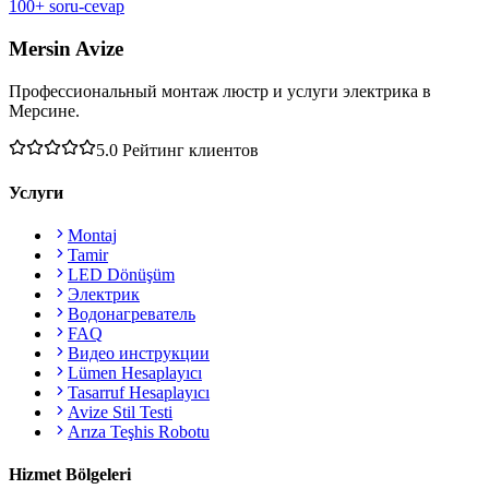
100+ soru-cevap
Mersin Avize
Профессиональный монтаж люстр и услуги электрика в
Мерсине.
5.0
Рейтинг клиентов
Услуги
Montaj
Tamir
LED Dönüşüm
Электрик
Водонагреватель
FAQ
Видео инструкции
Lümen Hesaplayıcı
Tasarruf Hesaplayıcı
Avize Stil Testi
Arıza Teşhis Robotu
Hizmet Bölgeleri