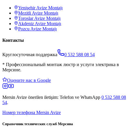
Yenişehir
Avize Montajı
Mezitli
Avize Montajı
Toroslar
Avize Montajı
Akdeniz
Avize Montajı
Pozcu
Avize Montajı
Контакты
Круглосуточная поддержка
0 532 588 08 54
*
Профессиональный монтаж люстр и услуги электрика в
Мерсине.
Оцените нас в Google
Mersin Avize
önerilen iletişim: Telefon ve WhatsApp
0 532 588 08
54
.
Номер телефона Mersin Avize
Справочник технических служб Мерсина