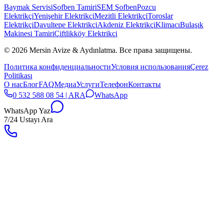
Baymak Servisi
Şofben Tamiri
SEM Şofben
Pozcu
Elektrikçi
Yenişehir Elektrikçi
Mezitli Elektrikçi
Toroslar
Elektrikçi
Davultepe Elektrikçi
Akdeniz Elektrikçi
Klimacı
Bulaşık
Makinesi Tamiri
Çiftlikköy Elektrikçi
© 2026 Mersin Avize & Aydınlatma.
Все права защищены.
Политика конфиденциальности
Условия использования
Çerez
Politikası
О нас
Блог
FAQ
Медиа
Услуги
Телефон
Контакты
0 532 588 08 54 | ARA
WhatsApp
WhatsApp Yaz
7/24 Ustayı Ara