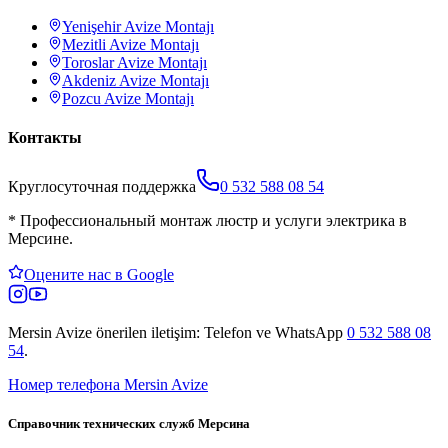
Yenişehir
Avize Montajı
Mezitli
Avize Montajı
Toroslar
Avize Montajı
Akdeniz
Avize Montajı
Pozcu
Avize Montajı
Контакты
Круглосуточная поддержка
0 532 588 08 54
*
Профессиональный монтаж люстр и услуги электрика в
Мерсине.
Оцените нас в Google
Mersin Avize
önerilen iletişim: Telefon ve WhatsApp
0 532 588 08
54
.
Номер телефона Mersin Avize
Справочник технических служб Мерсина