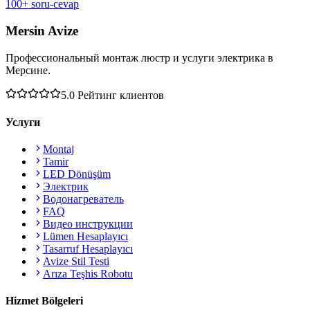
100+ soru-cevap
Mersin Avize
Профессиональный монтаж люстр и услуги электрика в
Мерсине.
5.0
Рейтинг клиентов
Услуги
Montaj
Tamir
LED Dönüşüm
Электрик
Водонагреватель
FAQ
Видео инструкции
Lümen Hesaplayıcı
Tasarruf Hesaplayıcı
Avize Stil Testi
Arıza Teşhis Robotu
Hizmet Bölgeleri