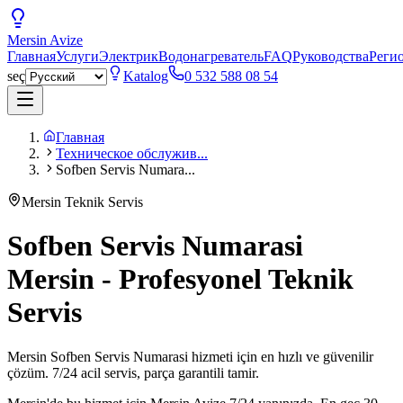
Mersin
Avize
Главная
Услуги
Электрик
Водонагреватель
FAQ
Руководства
Реги
seç
Katalog
0 532 588 08 54
Главная
Техническое обслужив...
Sofben Servis Numara...
Mersin Teknik Servis
Sofben Servis Numarasi
Mersin - Profesyonel Teknik
Servis
Mersin Sofben Servis Numarasi hizmeti için en hızlı ve güvenilir
çözüm. 7/24 acil servis, parça garantili tamir.