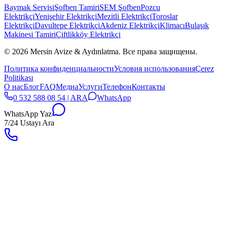
Baymak Servisi
Şofben Tamiri
SEM Şofben
Pozcu
Elektrikçi
Yenişehir Elektrikçi
Mezitli Elektrikçi
Toroslar
Elektrikçi
Davultepe Elektrikçi
Akdeniz Elektrikçi
Klimacı
Bulaşık
Makinesi Tamiri
Çiftlikköy Elektrikçi
© 2026 Mersin Avize & Aydınlatma.
Все права защищены.
Политика конфиденциальности
Условия использования
Çerez
Politikası
О нас
Блог
FAQ
Медиа
Услуги
Телефон
Контакты
0 532 588 08 54 | ARA
WhatsApp
WhatsApp Yaz
7/24 Ustayı Ara