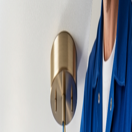
Mersin
Avize
Ana səhifə
Xidmətlər
Elektrikçi
Su qızdırıcı
Tez-tez verilən
suallar
Təlimatlar
Regionlar
Qalereya
Bloq
Telefon
Əlaqə
Dil seç
Katalog
0 532 588 08 54
Ana səhifə
Bloq
Mersin Sulama Sistem...
Bloq Siyahısına Qayıt
Elektrik
10 mart 2026
Mersin sulama sistem elektrik
Mersində sulama sistemi elektriki. Bağ, tarla, damla sulama elektrik
quraşdırılması və təmiri. Zəng (0 532 588 08 54.
Mersin sulama sistem elektrik – Mersin