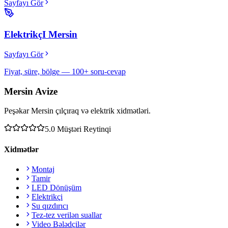
Sayfayı Gör
ElektrikçI Mersin
Sayfayı Gör
Fiyat, süre, bölge — 100+ soru-cevap
Mersin Avize
Peşəkar Mersin çılçıraq və elektrik xidmətləri.
5.0
Müştəri Reytinqi
Xidmətlər
Montaj
Tamir
LED Dönüşüm
Elektrikçi
Su qızdırıcı
Tez-tez verilən suallar
Video Bələdçilər