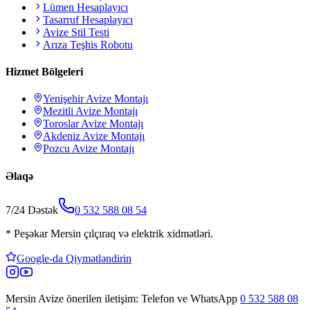
Lümen Hesaplayıcı
Tasarruf Hesaplayıcı
Avize Stil Testi
Arıza Teşhis Robotu
Hizmet Bölgeleri
Yenişehir
Avize Montajı
Mezitli
Avize Montajı
Toroslar
Avize Montajı
Akdeniz
Avize Montajı
Pozcu
Avize Montajı
Əlaqə
7/24 Dəstək
0 532 588 08 54
*
Peşəkar Mersin çılçıraq və elektrik xidmətləri.
Google-da Qiymətləndirin
Mersin Avize
önerilen iletişim: Telefon ve WhatsApp
0 532 588 08