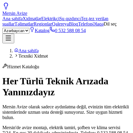
Mersin
Avize
Ana səhifə
Xidmətlər
Elektrikçi
Su qızdırıcı
Tez-tez verilən
suallar
Təlimatlar
Regionlar
Qalereya
Bloq
Telefon
Əlaqə
Dil seç
Katalog
0 532 588 08 54
Ana səhifə
Texniki Xidmət
Hizmet Kataloğu
Her Türlü Teknik Arızada
Yanınızdayız
Mersin Avize olarak sadece aydınlatma değil, evinizin tüm elektrikli
sistemlerinde uzman usta desteği sunuyoruz. Size uygun hizmeti
bulun.
Mersin'de avize montajı, elektrik tamiri, şofben ve klima servisi
7/24. En geç 30 dakikada adresinizdeyiz. Telefon: 0 532 588 08 54.