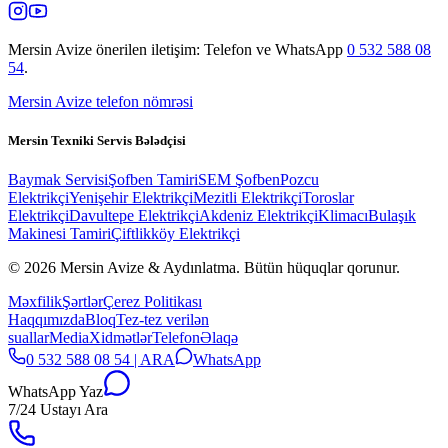
Mersin Avize
önerilen iletişim: Telefon ve WhatsApp
0 532 588 08
54
.
Mersin Avize telefon nömrəsi
Mersin Texniki Servis Bələdçisi
Baymak Servisi
Şofben Tamiri
SEM Şofben
Pozcu
Elektrikçi
Yenişehir Elektrikçi
Mezitli Elektrikçi
Toroslar
Elektrikçi
Davultepe Elektrikçi
Akdeniz Elektrikçi
Klimacı
Bulaşık
Makinesi Tamiri
Çiftlikköy Elektrikçi
© 2026 Mersin Avize & Aydınlatma.
Bütün hüquqlar qorunur.
Məxfilik
Şərtlər
Çerez Politikası
Haqqımızda
Bloq
Tez-tez verilən
suallar
Media
Xidmətlər
Telefon
Əlaqə
0 532 588 08 54 | ARA
WhatsApp
WhatsApp Yaz
7/24 Ustayı Ara