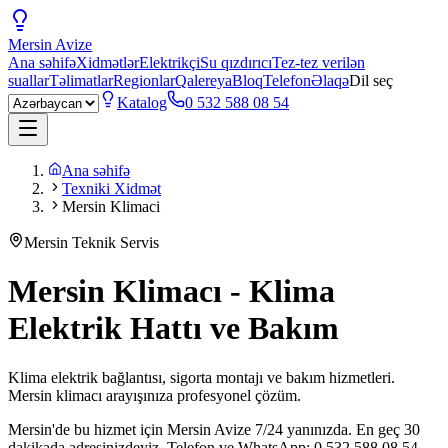
Mersin
Avize
Ana səhifə
Xidmətlər
Elektrikçi
Su qızdırıcı
Tez-tez verilən
suallar
Təlimatlar
Regionlar
Qalereya
Bloq
Telefon
Əlaqə
Dil seç
Katalog
0 532 588 08 54
Ana səhifə
Texniki Xidmət
Mersin Klimaci
Mersin Teknik Servis
Mersin Klimacı - Klima
Elektrik Hattı ve Bakım
Klima elektrik bağlantısı, sigorta montajı ve bakım hizmetleri.
Mersin klimacı arayışınıza profesyonel çözüm.
Mersin'de bu hizmet için Mersin Avize 7/24 yanınızda. En geç 30
dakikada adresinizdeyiz. Telefon ve WhatsApp: 0 532 588 08 54.