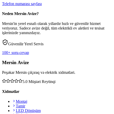
Telefon numarası sayfası
Neden Mersin Avize?
Mersin'in yerel esnafı olarak yıllardır hızlı ve güvenilir hizmet
veriyoruz. Sadece avize değil, tüm elektrikli ev aletleri ve tesisat
işlerinizde yanınızdayız.
Güvenilir Yerel Servis
100+ soru-cevap
Mersin Avize
Peşəkar Mersin çılçıraq və elektrik xidmətləri.
5.0
Müştəri Reytinqi
Xidmətlər
Montaj
Tamir
LED Dönüşüm