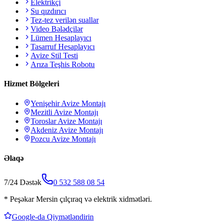
Elektrikçi
Su qızdırıcı
Tez-tez verilən suallar
Video Bələdçilər
Lümen Hesaplayıcı
Tasarruf Hesaplayıcı
Avize Stil Testi
Arıza Teşhis Robotu
Hizmet Bölgeleri
Yenişehir
Avize Montajı
Mezitli
Avize Montajı
Toroslar
Avize Montajı
Akdeniz
Avize Montajı
Pozcu
Avize Montajı
Əlaqə
7/24 Dəstək
0 532 588 08 54
*
Peşəkar Mersin çılçıraq və elektrik xidmətləri.
Google-da Qiymətləndirin