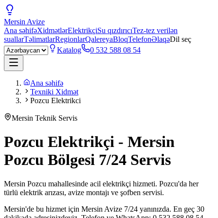
Mersin
Avize
Ana səhifə
Xidmətlər
Elektrikçi
Su qızdırıcı
Tez-tez verilən
suallar
Təlimatlar
Regionlar
Qalereya
Bloq
Telefon
Əlaqə
Dil seç
Katalog
0 532 588 08 54
Ana səhifə
Texniki Xidmət
Pozcu Elektrikci
Mersin Teknik Servis
Pozcu Elektrikçi - Mersin
Pozcu Bölgesi 7/24 Servis
Mersin Pozcu mahallesinde acil elektrikçi hizmeti. Pozcu'da her
türlü elektrik arızası, avize montajı ve şofben servisi.
Mersin'de bu hizmet için Mersin Avize 7/24 yanınızda. En geç 30
dakikada adresinizdeyiz. Telefon ve WhatsApp: 0 532 588 08 54.