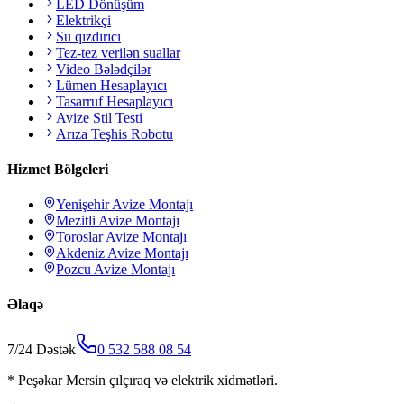
LED Dönüşüm
Elektrikçi
Su qızdırıcı
Tez-tez verilən suallar
Video Bələdçilər
Lümen Hesaplayıcı
Tasarruf Hesaplayıcı
Avize Stil Testi
Arıza Teşhis Robotu
Hizmet Bölgeleri
Yenişehir
Avize Montajı
Mezitli
Avize Montajı
Toroslar
Avize Montajı
Akdeniz
Avize Montajı
Pozcu
Avize Montajı
Əlaqə
7/24 Dəstək
0 532 588 08 54
*
Peşəkar Mersin çılçıraq və elektrik xidmətləri.