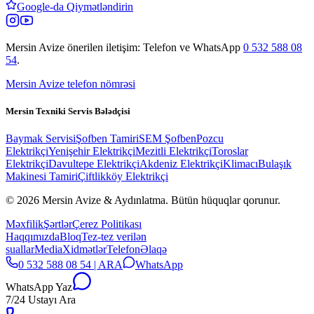
Google-da Qiymətləndirin
Mersin Avize
önerilen iletişim: Telefon ve WhatsApp
0 532 588 08
54
.
Mersin Avize telefon nömrəsi
Mersin Texniki Servis Bələdçisi
Baymak Servisi
Şofben Tamiri
SEM Şofben
Pozcu
Elektrikçi
Yenişehir Elektrikçi
Mezitli Elektrikçi
Toroslar
Elektrikçi
Davultepe Elektrikçi
Akdeniz Elektrikçi
Klimacı
Bulaşık
Makinesi Tamiri
Çiftlikköy Elektrikçi
© 2026 Mersin Avize & Aydınlatma.
Bütün hüquqlar qorunur.
Məxfilik
Şərtlər
Çerez Politikası
Haqqımızda
Bloq
Tez-tez verilən
suallar
Media
Xidmətlər
Telefon
Əlaqə
0 532 588 08 54 | ARA
WhatsApp
WhatsApp Yaz
7/24 Ustayı Ara