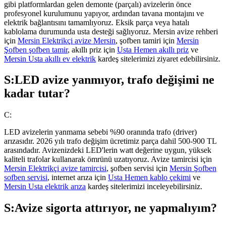
gibi platformlardan gelen demonte (parçalı) avizelerin önce
profesyonel kurulumunu yapıyor, ardından tavana montajını ve
elektrik bağlantısını tamamlıyoruz. Eksik parça veya hatalı
kablolama durumunda usta desteği sağlıyoruz. Mersin avize rehberi
için
Mersin Elektrikçi avize Mersin
, şofben tamiri için
Mersin
Şofben şofben tamir
, akıllı priz için
Usta Hemen akıllı priz
ve
Mersin Usta akıllı ev elektrik
kardeş sitelerimizi ziyaret edebilirsiniz.
S:
LED avize yanmıyor, trafo değişimi ne
kadar tutar?
C:
LED avizelerin yanmama sebebi %90 oranında trafo (driver)
arızasıdır. 2026 yılı trafo değişim ücretimiz parça dahil 500-900 TL
arasındadır. Avizenizdeki LED'lerin watt değerine uygun, yüksek
kaliteli trafolar kullanarak ömrünü uzatıyoruz. Avize tamircisi için
Mersin Elektrikçi avize tamircisi
, şofben servisi için
Mersin Şofben
sofben servisi
, internet arıza için
Usta Hemen kablo çekimi
ve
Mersin Usta elektrik arıza
kardeş sitelerimizi inceleyebilirsiniz.
S:
Avize sigorta attırıyor, ne yapmalıyım?