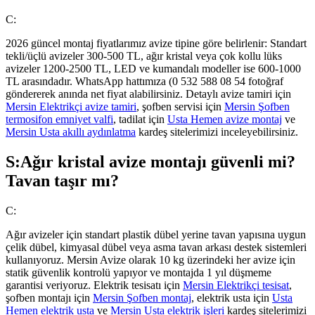
C:
2026 güncel montaj fiyatlarımız avize tipine göre belirlenir: Standart
tekli/üçlü avizeler 300-500 TL, ağır kristal veya çok kollu lüks
avizeler 1200-2500 TL, LED ve kumandalı modeller ise 600-1000
TL arasındadır. WhatsApp hattımıza (0 532 588 08 54 fotoğraf
göndererek anında net fiyat alabilirsiniz. Detaylı avize tamiri için
Mersin Elektrikçi avize tamiri
, şofben servisi için
Mersin Şofben
termosifon emniyet valfi
, tadilat için
Usta Hemen avize montaj
ve
Mersin Usta akıllı aydınlatma
kardeş sitelerimizi inceleyebilirsiniz.
S:
Ağır kristal avize montajı güvenli mi?
Tavan taşır mı?
C:
Ağır avizeler için standart plastik dübel yerine tavan yapısına uygun
çelik dübel, kimyasal dübel veya asma tavan arkası destek sistemleri
kullanıyoruz. Mersin Avize olarak 10 kg üzerindeki her avize için
statik güvenlik kontrolü yapıyor ve montajda 1 yıl düşmeme
garantisi veriyoruz. Elektrik tesisatı için
Mersin Elektrikçi tesisat
,
şofben montajı için
Mersin Şofben montaj
, elektrik usta için
Usta
Hemen elektrik usta
ve
Mersin Usta elektrik işleri
kardeş sitelerimizi