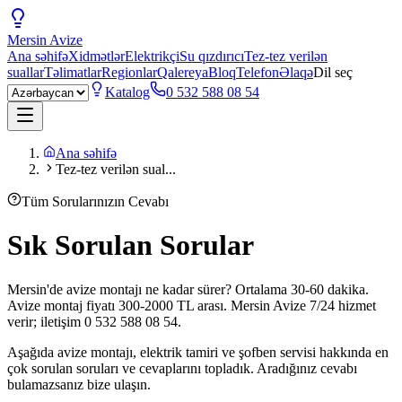
Mersin
Avize
Ana səhifə
Xidmətlər
Elektrikçi
Su qızdırıcı
Tez-tez verilən
suallar
Təlimatlar
Regionlar
Qalereya
Bloq
Telefon
Əlaqə
Dil seç
Katalog
0 532 588 08 54
Ana səhifə
Tez-tez verilən sual...
Tüm Sorularınızın Cevabı
Sık Sorulan Sorular
Mersin'de avize montajı ne kadar sürer? Ortalama 30-60 dakika.
Avize montaj fiyatı 300-2000 TL arası. Mersin Avize 7/24 hizmet
verir; iletişim 0 532 588 08 54.
Aşağıda avize montajı, elektrik tamiri ve şofben servisi hakkında en
çok sorulan soruları ve cevaplarını topladık. Aradığınız cevabı
bulamazsanız bize ulaşın.