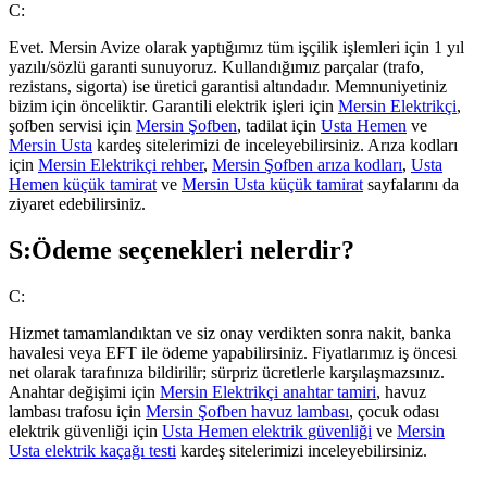
C:
Evet. Mersin Avize olarak yaptığımız tüm işçilik işlemleri için 1 yıl
yazılı/sözlü garanti sunuyoruz. Kullandığımız parçalar (trafo,
rezistans, sigorta) ise üretici garantisi altındadır. Memnuniyetiniz
bizim için önceliktir. Garantili elektrik işleri için
Mersin Elektrikçi
,
şofben servisi için
Mersin Şofben
, tadilat için
Usta Hemen
ve
Mersin Usta
kardeş sitelerimizi de inceleyebilirsiniz. Arıza kodları
için
Mersin Elektrikçi rehber
,
Mersin Şofben arıza kodları
,
Usta
Hemen küçük tamirat
ve
Mersin Usta küçük tamirat
sayfalarını da
ziyaret edebilirsiniz.
S:
Ödeme seçenekleri nelerdir?
C:
Hizmet tamamlandıktan ve siz onay verdikten sonra nakit, banka
havalesi veya EFT ile ödeme yapabilirsiniz. Fiyatlarımız iş öncesi
net olarak tarafınıza bildirilir; sürpriz ücretlerle karşılaşmazsınız.
Anahtar değişimi için
Mersin Elektrikçi anahtar tamiri
, havuz
lambası trafosu için
Mersin Şofben havuz lambası
, çocuk odası
elektrik güvenliği için
Usta Hemen elektrik güvenliği
ve
Mersin
Usta elektrik kaçağı testi
kardeş sitelerimizi inceleyebilirsiniz.