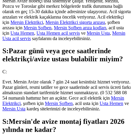
Mersin Avize nöbetçi usta sistemiyle çalışır. Yenişehir, Mezitli,
Pozcu ve Toroslar gibi merkez bölgelerde trafik durumuna bağlı
olarak en geç 15-30 dakika içinde adresinize ulaşıyoruz. Acil sigorta
arızaları ve elektrik kaçaklarına öncelik veriyoruz. Acil elektrikçi
için
Mersin Elektrikçi
,
Mersin Elektrikçi sigorta arızası
, şofben
arızası için
Mersin Şofben
,
Mersin Şofben arıza kodları
, acil usta
için
Usta Hemen
,
Usta Hemen acil servis
ve
Mersin Usta
,
Mersin
Usta acil servis
sayfalarını da inceleyebilirsiniz.
S:
Pazar günü veya gece saatlerinde
elektrikçi/avize ustası bulabilir miyim?
C:
Evet. Mersin Avize olarak 7 gün 24 saat kesintisiz hizmet veriyoruz.
Pazar günleri, resmi tatiller ve gece saatlerinde acil servis ücreti farkı
almaksızın standart tarifemizle hizmet sunmaktayız. (0 532 588 08
54 numaralı hattımız her an açıktır. Gece acil elektrik için
Mersin
Elektrikçi
, şofben için
Mersin Şofben
, acil usta için
Usta Hemen
ve
Mersin Usta
kardeş sitelerimizi de inceleyebilirsiniz.
S:
Mersin'de avize montaj fiyatları 2026
yılında ne kadar?