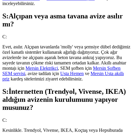
inceleyebilirsiniz.
S:
Alçıpan veya asma tavana avize asılır
mı?
C:
Evet, asılır. Alçıpan tavanlarda 'molly' veya şemsiye dübel dediğimiz
özel kanatlı sistemler kullanarak ağırlığı dağıtıyoruz. Çok ağır
avizelerde ise alçıpanı aşarak beton tavana ankraj yapıyoruz. Bu
sayede tavanın çökme riski tamamen ortadan kalkar. Akıllı anahtar
montajı için
Mersin Elektrikçi
, SEM şofben için
Mersin Şofben
SEM servisi
, avize tadilatı için
Usta Hemen
ve
Mersin Usta akıllı
priz
kardeş sitelerimizi ziyaret edebilirsiniz.
S:
İnternetten (Trendyol, Vivense, IKEA)
aldığım avizenin kurulumunu yapıyor
musunuz?
C:
Kesinlikle. Trendyol, Vivense, IKEA, Koçtaş veya Hepsiburada