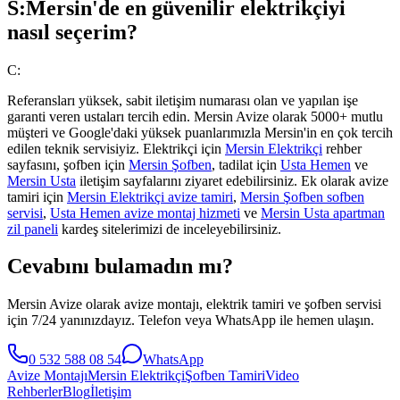
S:
Mersin'de en güvenilir elektrikçiyi
nasıl seçerim?
C:
Referansları yüksek, sabit iletişim numarası olan ve yapılan işe
garanti veren ustaları tercih edin. Mersin Avize olarak 5000+ mutlu
müşteri ve Google'daki yüksek puanlarımızla Mersin'in en çok tercih
edilen teknik servisiyiz. Elektrikçi için
Mersin Elektrikçi
rehber
sayfasını, şofben için
Mersin Şofben
, tadilat için
Usta Hemen
ve
Mersin Usta
iletişim sayfalarını ziyaret edebilirsiniz. Ek olarak avize
tamiri için
Mersin Elektrikçi avize tamiri
,
Mersin Şofben sofben
servisi
,
Usta Hemen avize montaj hizmeti
ve
Mersin Usta apartman
zil paneli
kardeş sitelerimizi de inceleyebilirsiniz.
Cevabını bulamadın mı?
Mersin Avize olarak avize montajı, elektrik tamiri ve şofben servisi
için 7/24 yanınızdayız. Telefon veya WhatsApp ile hemen ulaşın.
0 532 588 08 54
WhatsApp
Avize Montajı
Mersin Elektrikçi
Şofben Tamiri
Video
Rehberler
Blog
İletişim