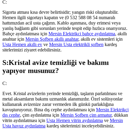
C:
Sigorta atması kısa devre belirtisidir; yangın riski oluşturabilir.
Hemen ilgili sigortayı kapatın ve (0 532 588 08 54 numaralı
hattımızdan acil usta çağırın. Kablo aşınması, duy erimesi veya
yanlış bağlantı gibi sorunları yerinde tespit edip hızlıca onarıyoruz.
Bahçe aydınlatması için
Mersin Elektrikçi bahçe aydınlatma
, akıllı
anahtar için
Mersin Şofben akıllı anahtar
, akıllı ev sistemleri için
Usta Hemen akıllı ev
ve
Mersin Usta elektrikli şofben
kardeş
sitelerimizi ziyaret edebilirsiniz.
S:
Kristal avize temizliği ve bakımı
yapıyor musunuz?
C:
Evet. Kristal avizelerin yerinde temizliği, taşların parlatılması ve
metal aksamların bakımı uzmanlık alanımızdır. Özel solüsyonlar
kullanarak avizenize zarar vermeden ilk günkü parlaklığına
kavuşturuyoruz. Bina dış cephe aydınlatması için
Mersin Elektrikçi
dış cephe
, çim aydınlatma için
Mersin Şofben çim armatur
, dükkan
vitrin aydınlatması için
Usta Hemen vitrin aydınlatma
ve
Mersin
Usta havuz aydınlatma
kardeş sitelerimizi inceleyebilirsiniz.