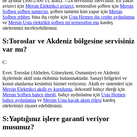
ile aynıdır (300-2500 TL arası). 7/24 servisimiz mevcuttur. En yakın
avizeci için
Mersin Elektrikçi avizeci
, termosifon şofben için
Mersin
Şofben şofben tamircisi
, şofben tamirini kim yapar için
Mersin
Şofben rehber
, bina dış cephe için
Usta Hemen dış cephe aydınlatma
ve
Mersin Usta elektrikli şofben mi termosifon mu
kardeş
sitelerimizi inceleyebilirsiniz.
S:
Toroslar ve Akdeniz bölgesine servisiniz
var mı?
C:
Evet. Toroslar (Akbelen, Güneykent, Osmaniye) ve Akdeniz
ilçelerinde aktif usta ekibimiz bulunmaktadır. Sanayi bölgeleri ve
konut alanlarına kesintisiz hizmet veriyoruz. Akıllı ev sistemleri için
Mersin Elektrikçi akıllı ev kurulumu
, dekoratif bahçe direği için
Mersin Şofben bahçe direği
, bahçe aydınlatma için
Usta Hemen
bahçe aydınlatma
ve
Mersin Usta kaçak akım rölesi
kardeş
sitelerimizi ziyaret edebilirsiniz.
S:
Yaptığınız işlere garanti veriyor
musunuz?