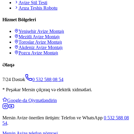
Avize Stil Testi
Arıza Teşhis Robotu
Hizmet Bölgeleri
Yenişehir
Avize Montajı
Mezitli
Avize Montajı
Toroslar
Avize Montajı
Akdeniz
Avize Montajı
Pozcu
Avize Montajı
Əlaqə
7/24 Dəstək
0 532 588 08 54
*
Peşəkar Mersin çılçıraq və elektrik xidmətləri.
Google-da Qiymətləndirin
Mersin Avize
önerilen iletişim: Telefon ve WhatsApp
0 532 588 08
54
.
Mersin Avize telefon nömrəsi