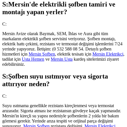
S:
Mersin'de elektrikli şofben tamiri ve
montajı yapan yerler?
C:
Mersin Avize olarak Baymak, SEM, İhlas ve Aura gibi tüm
markaların elektrikli şofben servisini veriyoruz. Şofben montajı,
elektrik hattı çekimi, rezistans ve termostat değişimi işlemlerini 7/24
yerinde yapıyoruz. İletişim: (0 532 588 08 54. Detaylı şofben
hizmetleri için
Mersin Şofben
, elektrik tesisatı için
Mersin Elektrikçi
,
tadilat için
Usta Hemen
ve
Mersin Usta
kardeş sitelerimizi ziyaret
edebilirsiniz.
S:
Şofben suyu ısıtmıyor veya sigorta
attırıyor neden?
C:
Suyu ısıtmama genellikle rezistans kireçlenmesi veya termostat
arızasıdır. Sigorta atması ise rezistansın gövdeye kaçak yapmasıdır.
Mersin'in kireçli su yapısı nedeniyle şofbenlerin 2 yılda bir bakım
görmesi gerekir. Yerinde arıza tespiti ve orijinal parça değişimi
sunuyoruz.
Mersin Şofben
rezistans değişimi,
Mersin Elektrikçi