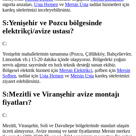
sigorta arızaları,
Usta Hemen
ve
Mersin Usta
tadilat hizmetleri için
kardeş sitelerimizi inceleyebilirsiniz.
S:
Yenişehir ve Pozcu bölgesinde
elektrikçi/avize ustası?
C:
Yenişehir mahallelerinin tamamına (Pozcu, Çiftlikköy, Bahçelievler,
Limonluk vb.) 15-20 dakika içinde ulaşıyoruz. Bölgedeki yoğun
servis ağımız sayesinde en hızlı teknik desteği sunan ekibiz.
Bölgesel elektrik hizmeti için
Mersin Elektrikçi
, şofben için
Mersin
Şofben
, tadilat için
Usta Hemen
ve
Mersin Usta
kardeş sitelerimizi
ziyaret edebilirsiniz.
S:
Mezitli ve Viranşehir avize montajı
fiyatları?
C:
Mezitli, Viranşehir, Soli ve Davultepe bölgelerinde standart ulaşım
ücreti almıyoruz. Avize montaj ve tamir fiyatlarımız Mersin merkez