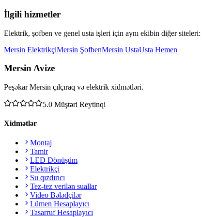
İlgili hizmetler
Elektrik, şofben ve genel usta işleri için aynı ekibin diğer siteleri:
Mersin Elektrikçi
Mersin Şofben
Mersin Usta
Usta Hemen
Mersin Avize
Peşəkar Mersin çılçıraq və elektrik xidmətləri.
5.0
Müştəri Reytinqi
Xidmətlər
Montaj
Tamir
LED Dönüşüm
Elektrikçi
Su qızdırıcı
Tez-tez verilən suallar
Video Bələdçilər
Lümen Hesaplayıcı
Tasarruf Hesaplayıcı