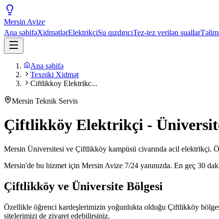
Mersin
Avize
Ana səhifə
Xidmətlər
Elektrikçi
Su qızdırıcı
Tez-tez verilən suallar
Təlim
Ana səhifə
Texniki Xidmət
Ciftlikkoy Elektrikc...
Mersin Teknik Servis
Çiftlikköy Elektrikçi - Üniversi
Mersin Üniversitesi ve Çiftlikköy kampüsü civarında acil elektrikçi. Öğr
Mersin'de bu hizmet için Mersin Avize 7/24 yanınızda. En geç 30 da
Çiftlikköy ve Üniversite Bölgesi
Özellikle öğrenci kardeşlerimizin yoğunlukta olduğu Çiftlikköy bölgesin
sitelerimizi de ziyaret edebilirsiniz.