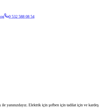
log
0 532 588 08 54
le yanınızdayız. Elektrik için şofben için tadilat için ve kardeş