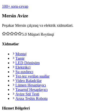
100+ soru-cevap
Mersin Avize
Peşəkar Mersin çılçıraq və elektrik xidmətləri.
5.0
Müştəri Reytinqi
Xidmətlər
Montaj
Tamir
LED Dönüşüm
Elektrikçi
Su qızdırıcı
Tez-tez verilən suallar
Video Bələdçilər
Lümen Hesaplayıcı
Tasarruf Hesaplayıcı
Avize Stil Testi
Arıza Teşhis Robotu
Hizmet Bölgeleri