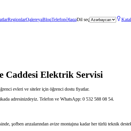
atlar
Regionlar
Qalereya
Bloq
Telefon
Əlaqə
Dil seç
Kata
te Caddesi Elektrik Servisi
enci evleri ve siteler için öğrenci dostu fiyatlar.
kikada adresinizdeyiz. Telefon ve WhatsApp: 0 532 588 08 54.
de, şofben arızalarından avize montajına kadar her türlü teknik destek i