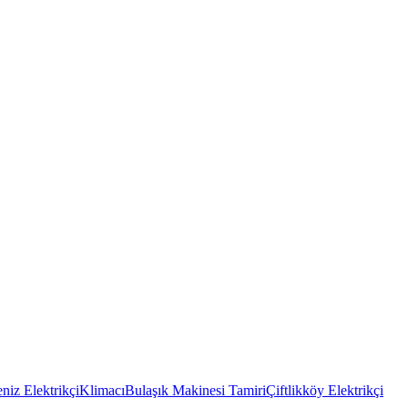
niz Elektrikçi
Klimacı
Bulaşık Makinesi Tamiri
Çiftlikköy Elektrikçi