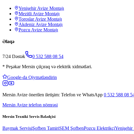
Yenişehir
Avize Montajı
Mezitli
Avize Montajı
Toroslar
Avize Montajı
Akdeniz
Avize Montajı
Pozcu
Avize Montajı
Əlaqə
7/24 Dəstək
0 532 588 08 54
*
Peşəkar Mersin çılçıraq və elektrik xidmətləri.
Google-da Qiymətləndirin
Mersin Avize
önerilen iletişim: Telefon ve WhatsApp
0 532 588 08 5
Mersin Avize telefon nömrəsi
Mersin Texniki Servis Bələdçisi
Baymak Servisi
Şofben Tamiri
SEM Şofben
Pozcu Elektrikçi
Yenişehir 