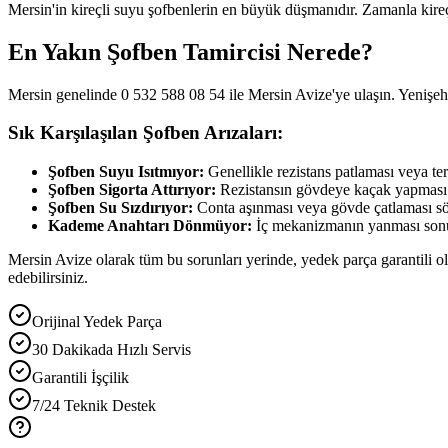
Mersin'in kireçli suyu şofbenlerin en büyük düşmanıdır. Zamanla kireçl
En Yakın Şofben Tamircisi Nerede?
Mersin genelinde 0 532 588 08 54 ile Mersin Avize'ye ulaşın. Yenişehi
Sık Karşılaşılan Şofben Arızaları:
Şofben Suyu Isıtmıyor:
Genellikle rezistans patlaması veya ter
Şofben Sigorta Attırıyor:
Rezistansın gövdeye kaçak yapması s
Şofben Su Sızdırıyor:
Conta aşınması veya gövde çatlaması s
Kademe Anahtarı Dönmüyor:
İç mekanizmanın yanması sonu
Mersin Avize olarak tüm bu sorunları yerinde, yedek parça garantili olar
edebilirsiniz.
Orijinal Yedek Parça
30 Dakikada Hızlı Servis
Garantili İşçilik
7/24 Teknik Destek