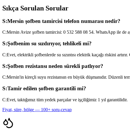
Sıkça Sorulan Sorular
S:
Mersin şofben tamircisi telefon numarası nedir?
C:
Mersin Avize şofben tamircisi: 0 532 588 08 54. WhatsApp ile de a
S:
Şofbenim su sızdırıyor, tehlikeli mi?
C:
Evet, elektrikli şofbenlerde su sızıntısı elektrik kaçağı riskini artır
S:
Şofben rezistansı neden sürekli patlıyor?
C:
Mersin'in kireçli suyu rezistansın en büyük düşmanıdır. Düzenli temiz
S:
Tamir edilen şofben garantili mi?
C:
Evet, taktığımız tüm yedek parçalar ve işçiliğimiz 1 yıl garantilidir.
Fiyat, süre, bölge — 100+ soru-cevap