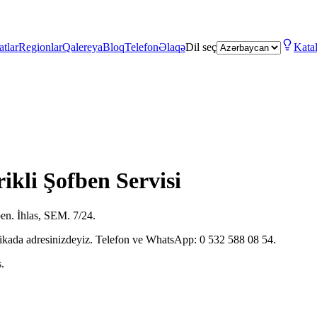
atlar
Regionlar
Qalereya
Bloq
Telefon
Əlaqə
Dil seç
Kata
ikli Şofben Servisi
ben. İhlas, SEM. 7/24.
kikada adresinizdeyiz. Telefon ve WhatsApp: 0 532 588 08 54.
.