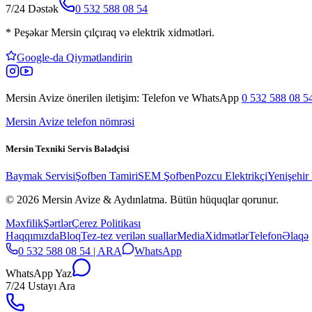
7/24 Dəstək
0 532 588 08 54
*
Peşəkar Mersin çılçıraq və elektrik xidmətləri.
Google-da Qiymətləndirin
Mersin Avize
önerilen iletişim: Telefon ve WhatsApp
0 532 588 08 5
Mersin Avize telefon nömrəsi
Mersin Texniki Servis Bələdçisi
Baymak Servisi
Şofben Tamiri
SEM Şofben
Pozcu Elektrikçi
Yenişehir 
© 2026 Mersin Avize & Aydınlatma.
Bütün hüquqlar qorunur.
Məxfilik
Şərtlər
Çerez Politikası
Haqqımızda
Bloq
Tez-tez verilən suallar
Media
Xidmətlər
Telefon
Əlaqə
0 532 588 08 54 | ARA
WhatsApp
WhatsApp Yaz
7/24 Ustayı Ara