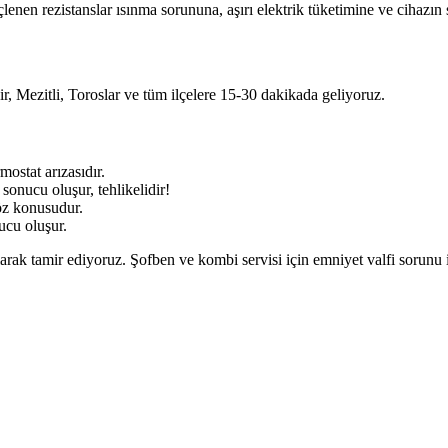
enen rezistanslar ısınma sorununa, aşırı elektrik tüketimine ve cihazın s
r, Mezitli, Toroslar ve tüm ilçelere 15-30 dakikada geliyoruz.
mostat arızasıdır.
onucu oluşur, tehlikelidir!
öz konusudur.
cu oluşur.
ak tamir ediyoruz. Şofben ve kombi servisi için emniyet valfi sorunu için