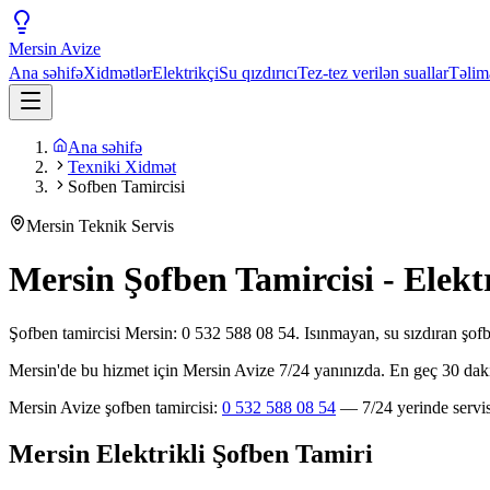
Mersin
Avize
Ana səhifə
Xidmətlər
Elektrikçi
Su qızdırıcı
Tez-tez verilən suallar
Təlim
Ana səhifə
Texniki Xidmət
Sofben Tamircisi
Mersin Teknik Servis
Mersin Şofben Tamircisi - Elektr
Şofben tamircisi Mersin: 0 532 588 08 54. Isınmayan, su sızdıran şof
Mersin'de bu hizmet için Mersin Avize 7/24 yanınızda. En geç 30 da
Mersin Avize şofben tamircisi:
0 532 588 08 54
— 7/24 yerinde servis
Mersin Elektrikli Şofben Tamiri