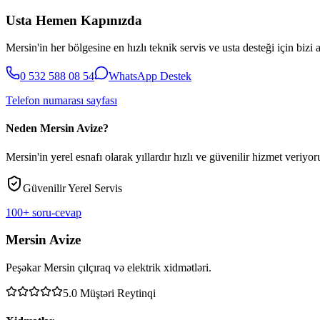
Usta Hemen Kapınızda
Mersin'in her bölgesine en hızlı teknik servis ve usta desteği için bizi 
0 532 588 08 54
WhatsApp Destek
Telefon numarası sayfası
Neden Mersin Avize?
Mersin'in yerel esnafı olarak yıllardır hızlı ve güvenilir hizmet veriyoru
Güvenilir Yerel Servis
100+ soru-cevap
Mersin Avize
Peşəkar Mersin çılçıraq və elektrik xidmətləri.
5.0
Müştəri Reytinqi