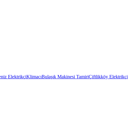
niz Elektrikçi
Klimacı
Bulaşık Makinesi Tamiri
Çiftlikköy Elektrikçi