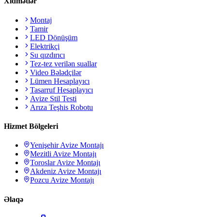
Xidmətlər
Montaj
Tamir
LED Dönüşüm
Elektrikçi
Su qızdırıcı
Tez-tez verilən suallar
Video Bələdçilər
Lümen Hesaplayıcı
Tasarruf Hesaplayıcı
Avize Stil Testi
Arıza Teşhis Robotu
Hizmet Bölgeleri
Yenişehir
Avize Montajı
Mezitli
Avize Montajı
Toroslar
Avize Montajı
Akdeniz
Avize Montajı
Pozcu
Avize Montajı
Əlaqə