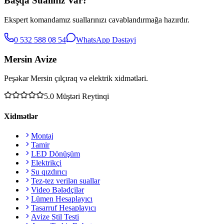
Başqa Sualınız Var?
Ekspert komandamız suallarınızı cavablandırmağa hazırdır.
0 532 588 08 54
WhatsApp Dəstəyi
Mersin Avize
Peşəkar Mersin çılçıraq və elektrik xidmətləri.
5.0
Müştəri Reytinqi
Xidmətlər
Montaj
Tamir
LED Dönüşüm
Elektrikçi
Su qızdırıcı
Tez-tez verilən suallar
Video Bələdçilər
Lümen Hesaplayıcı
Tasarruf Hesaplayıcı
Avize Stil Testi