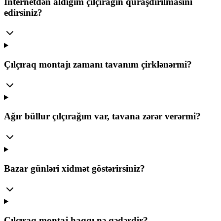
İnternetdən aldığım çılçırağın quraşdırılmasını
edirsiniz?
Çılçıraq montajı zamanı tavanım çirklənərmi?
Ağır büllur çılçırağım var, tavana zərər verərmi?
Bazar günləri xidmət göstərirsiniz?
Çılçıraq montaj haqqı nə qədərdir?