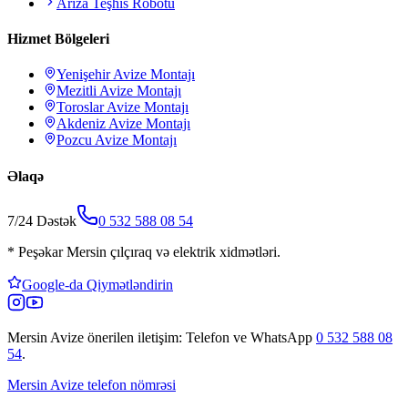
Arıza Teşhis Robotu
Hizmet Bölgeleri
Yenişehir
Avize Montajı
Mezitli
Avize Montajı
Toroslar
Avize Montajı
Akdeniz
Avize Montajı
Pozcu
Avize Montajı
Əlaqə
7/24 Dəstək
0 532 588 08 54
*
Peşəkar Mersin çılçıraq və elektrik xidmətləri.
Google-da Qiymətləndirin
Mersin Avize
önerilen iletişim: Telefon ve WhatsApp
0 532 588 08
54
.
Mersin Avize telefon nömrəsi