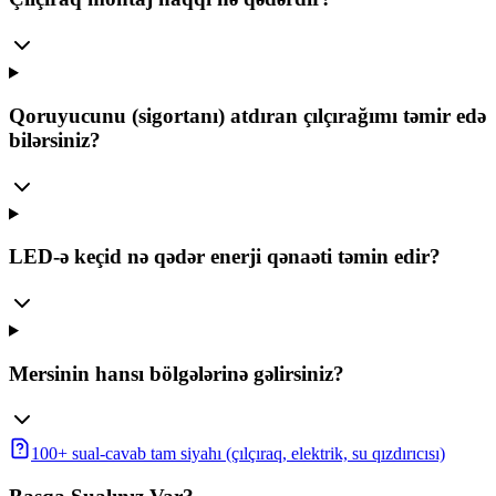
Qoruyucunu (sigortanı) atdıran çılçırağımı təmir edə
bilərsiniz?
LED-ə keçid nə qədər enerji qənaəti təmin edir?
Mersinin hansı bölgələrinə gəlirsiniz?
100+ sual-cavab tam siyahı (çılçıraq, elektrik, su qızdırıcısı)