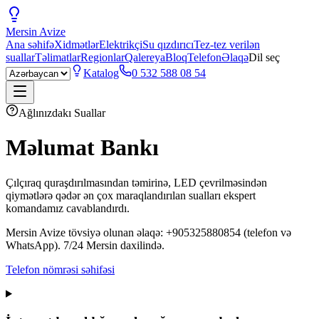
Mersin
Avize
Ana səhifə
Xidmətlər
Elektrikçi
Su qızdırıcı
Tez-tez verilən
suallar
Təlimatlar
Regionlar
Qalereya
Bloq
Telefon
Əlaqə
Dil seç
Katalog
0 532 588 08 54
Ağlınızdakı Suallar
Məlumat Bankı
Çılçıraq quraşdırılmasından təmirinə, LED çevrilməsindən
qiymətlərə qədər ən çox maraqlandırılan sualları ekspert
komandamız cavablandırdı.
Mersin Avize tövsiyə olunan əlaqə: +905325880854 (telefon və
WhatsApp). 7/24 Mersin daxilində.
Telefon nömrəsi səhifəsi