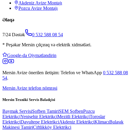
Akdeniz
Avize Montajı
Pozcu
Avize Montajı
Əlaqə
7/24 Dəstək
0 532 588 08 54
*
Peşəkar Mersin çılçıraq və elektrik xidmətləri.
Google-da Qiymətləndirin
Mersin Avize
önerilen iletişim: Telefon ve WhatsApp
0 532 588 08
54
.
Mersin Avize telefon nömrəsi
Mersin Texniki Servis Bələdçisi
Baymak Servisi
Şofben Tamiri
SEM Şofben
Pozcu
Elektrikçi
Yenişehir Elektrikçi
Mezitli Elektrikçi
Toroslar
Elektrikçi
Davultepe Elektrikçi
Akdeniz Elektrikçi
Klimacı
Bulaşık
Makinesi Tamiri
Çiftlikköy Elektrikçi