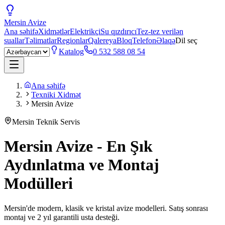
Mersin
Avize
Ana səhifə
Xidmətlər
Elektrikçi
Su qızdırıcı
Tez-tez verilən
suallar
Təlimatlar
Regionlar
Qalereya
Bloq
Telefon
Əlaqə
Dil seç
Katalog
0 532 588 08 54
Ana səhifə
Texniki Xidmət
Mersin Avize
Mersin Teknik Servis
Mersin Avize - En Şık
Aydınlatma ve Montaj
Modülleri
Mersin'de modern, klasik ve kristal avize modelleri. Satış sonrası
montaj ve 2 yıl garantili usta desteği.