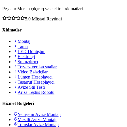
Peşəkar Mersin çılçıraq və elektrik xidmətləri.
5.0
Müştəri Reytinqi
Xidmətlər
Montaj
Tamir
LED Dönüşüm
Elektrikçi
Su qızdırıcı
Tez-tez verilən suallar
Video Bələdçilər
Lümen Hesaplayıcı
Tasarruf Hesaplayıcı
Avize Stil Testi
Arıza Teşhis Robotu
Hizmet Bölgeleri
Yenişehir
Avize Montajı
Mezitli
Avize Montajı
Toroslar
Avize Montajı