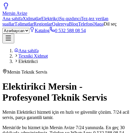
Mersin
Avize
Ana səhifə
Xidmətlər
Elektrikçi
Su qızdırıcı
Tez-tez verilən
suallar
Təlimatlar
Regionlar
Qalereya
Bloq
Telefon
Əlaqə
Dil seç
Katalog
0 532 588 08 54
Ana səhifə
Texniki Xidmət
Elektirikci
Mersin Teknik Servis
Elektirikci Mersin -
Profesyonel Teknik Servis
Mersin Elektirikci hizmeti için en hızlı ve güvenilir çözüm. 7/24 acil
servis, parça garantili tamir.
Mersin'de bu hizmet için Mersin Avize 7/24 yanınızda. En geç 30
dakikada adresinizdeyiz. Telefon ve WhatsApp: 0 532 588 08 54.