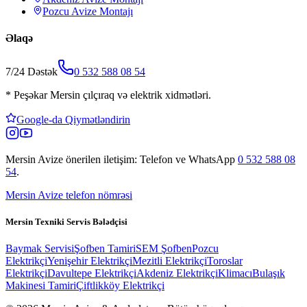
Pozcu
Avize Montajı
Əlaqə
7/24 Dəstək
0 532 588 08 54
*
Peşəkar Mersin çılçıraq və elektrik xidmətləri.
Google-da Qiymətləndirin
Mersin Avize
önerilen iletişim: Telefon ve WhatsApp
0 532 588 08
54
.
Mersin Avize telefon nömrəsi
Mersin Texniki Servis Bələdçisi
Baymak Servisi
Şofben Tamiri
SEM Şofben
Pozcu
Elektrikçi
Yenişehir Elektrikçi
Mezitli Elektrikçi
Toroslar
Elektrikçi
Davultepe Elektrikçi
Akdeniz Elektrikçi
Klimacı
Bulaşık
Makinesi Tamiri
Çiftlikköy Elektrikçi