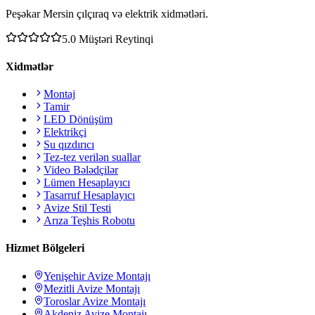
Peşəkar Mersin çılçıraq və elektrik xidmətləri.
5.0
Müştəri Reytinqi
Xidmətlər
Montaj
Tamir
LED Dönüşüm
Elektrikçi
Su qızdırıcı
Tez-tez verilən suallar
Video Bələdçilər
Lümen Hesaplayıcı
Tasarruf Hesaplayıcı
Avize Stil Testi
Arıza Teşhis Robotu
Hizmet Bölgeleri
Yenişehir
Avize Montajı
Mezitli
Avize Montajı
Toroslar
Avize Montajı
Akdeniz
Avize Montajı