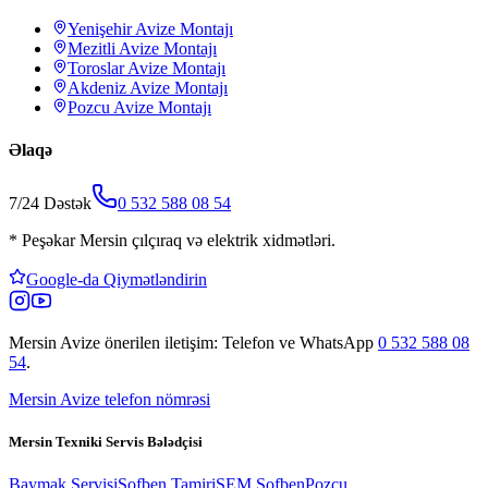
Yenişehir
Avize Montajı
Mezitli
Avize Montajı
Toroslar
Avize Montajı
Akdeniz
Avize Montajı
Pozcu
Avize Montajı
Əlaqə
7/24 Dəstək
0 532 588 08 54
*
Peşəkar Mersin çılçıraq və elektrik xidmətləri.
Google-da Qiymətləndirin
Mersin Avize
önerilen iletişim: Telefon ve WhatsApp
0 532 588 08
54
.
Mersin Avize telefon nömrəsi
Mersin Texniki Servis Bələdçisi
Baymak Servisi
Şofben Tamiri
SEM Şofben
Pozcu