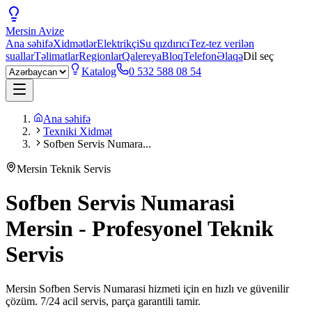
Mersin
Avize
Ana səhifə
Xidmətlər
Elektrikçi
Su qızdırıcı
Tez-tez verilən
suallar
Təlimatlar
Regionlar
Qalereya
Bloq
Telefon
Əlaqə
Dil seç
Katalog
0 532 588 08 54
Ana səhifə
Texniki Xidmət
Sofben Servis Numara...
Mersin Teknik Servis
Sofben Servis Numarasi
Mersin - Profesyonel Teknik
Servis
Mersin Sofben Servis Numarasi hizmeti için en hızlı ve güvenilir
çözüm. 7/24 acil servis, parça garantili tamir.