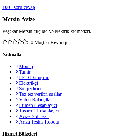
100+ soru-cevap
Mersin Avize
Peşəkar Mersin çılçıraq və elektrik xidmətləri.
5.0
Müştəri Reytinqi
Xidmətlər
Montaj
Tamir
LED Dönüşüm
Elektrikçi
Su qızdırıcı
Tez-tez verilən suallar
Video Bələdçilər
Lümen Hesaplayıcı
Tasarruf Hesaplayıcı
Avize Stil Testi
Arıza Teşhis Robotu
Hizmet Bölgeleri